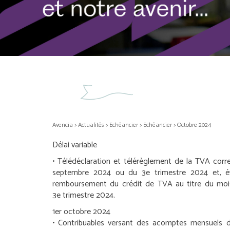
Avencia
>
Actualités
>
Echéancier
>
Echéancier
>
Octobre 2024
Délai variable
• Télédéclaration et télérèglement de la TVA cor
septembre 2024 ou du 3
e
trimestre 2024 et, é
remboursement du crédit de TVA au titre du mo
3
e
trimestre 2024.
1
er
octobre 2024
•
Contribuables versant des acomptes mensuels d