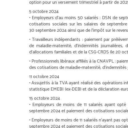
option pour un versement trimestriel à partir de 202
5 octobre 2024
•
Employeurs d’au moins 50 salariés :
DSN de septe
cotisations sociales sur les salaires de septembr
30 septembre 2024 ainsi que de l’impôt sur le revenu 
•
Travailleurs indépendants :
paiement par prélèvem
de maladie-maternité, d’indemnités journalières, de
d’allocations familiales et de la CSG-CRDS (le 20 o
•
Professionnels libéraux affiliés à la CNAVPL :
paiem
des cotisations de maladie-maternité, d’indemnités j
11 octobre 2024
•
Assujettis à la TVA ayant réalisé des opérations i
statistique EMEBI (ex-DEB) et de la déclaration eu
15 octobre 2024
•
Employeurs de moins de 11 salariés ayant opté po
septembre 2024 et paiement des cotisations sociales
•
Employeurs de moins de 11 salariés n’ayant pas opt
septembre 2024 et paiement des cotisations sociales 