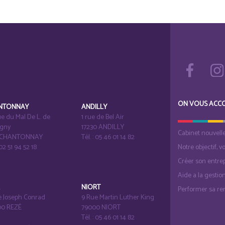
ON VOUS ACC
NTONNAY
ANDILLY
e du Mal De L. de
1 rue de Bel Air
igny
17230 ANDILLY
Cabinet nouvell
1 CHANTONNAY
Tél. : 05 46 01 14 82
 02 51 94 52 18
Notre objectif, v
Créer son entrep
Aide a la gestio
É
NIORT
Performer sa ren
e Joseph Conrad
9 Rue Martin Luther King
0 REZÉ
79000 NIORT
Tél. : 05 46 01 14 82