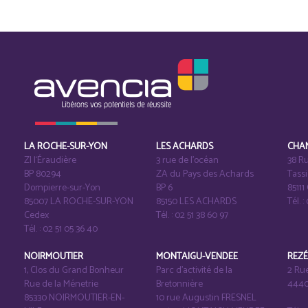
LA ROCHE-SUR-YON
LES ACHARDS
CHA
ZI l‘Éraudière
3 rue de l’océan
38 Ru
BP 80294
ZA du Pays des Achards
Tass
Dompierre-sur-Yon
BP 6
8511
85007 LA ROCHE-SUR-YON
85150 LES ACHARDS
Tél. :
Cedex
Tél. : 02 51 38 60 97
Tél. : 02 51 05 36 40
NOIRMOUTIER
MONTAIGU-VENDEE
REZ
1, Clos du Grand Bonheur
Parc d’activité de la
2 Ru
Rue de la Ménetrie
Bretonnière
4440
85330 NOIRMOUTIER-EN-
10 rue Augustin FRESNEL