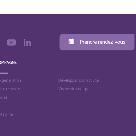
Prendre rendez-vous
OMPAGNE
e generation
Développer son activité
otre reussite
Vision strategique
rise
n
tabilité