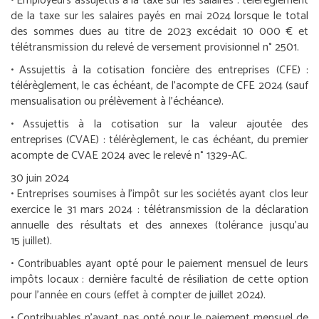
•
Employeurs assujettis à la taxe sur les salaires :
télérèglement
de la taxe sur les salaires payés en mai 2024 lorsque le total
des sommes dues au titre de 2023 excédait 10 000 € et
télétransmission du relevé de versement provisionnel n° 2501.
•
Assujettis à la cotisation foncière des entreprises (CFE) :
télérèglement, le cas échéant, de l’acompte de CFE 2024 (sauf
mensualisation ou prélèvement à l’échéance).
•
Assujettis à la cotisation sur la valeur ajoutée des
entreprises (CVAE) :
télérèglement, le cas échéant, du premier
acompte de CVAE 2024 avec le relevé n° 1329-AC.
30 juin 2024
•
Entreprises soumises à l’impôt sur les sociétés ayant clos leur
exercice le 31 mars 2024 :
télétransmission de la déclaration
annuelle des résultats et des annexes (tolérance jusqu’au
15 juillet).
•
Contribuables ayant opté pour le paiement mensuel de leurs
impôts locaux :
dernière faculté de résiliation de cette option
pour l’année en cours (effet à compter de juillet 2024).
•
Contribuables n’ayant pas opté pour le paiement mensuel de