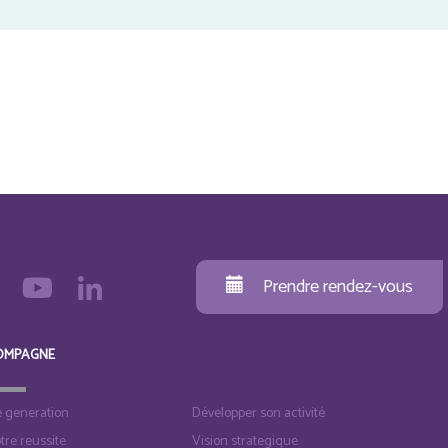
Prendre rendez-vous
OMPAGNE
e generation
Développer son activité
otre reussite
Vision strategique