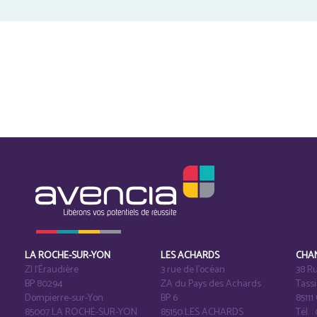
LA ROCHE-SUR-YON
LES ACHARDS
CHA
ZI l‘Éraudière
3 rue de l’océan
38 Ru
BP 80294
ZA du Pays des Achards
Tass
Dompierre-sur-Yon
BP 6
8511
85007 LA ROCHE-SUR-YON
85150 LES ACHARDS
Tél. :