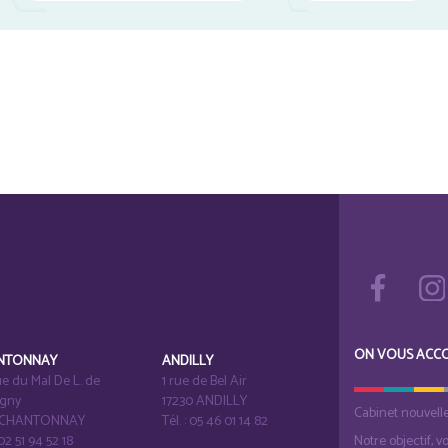
ON VOUS ACC
NTONNAY
ANDILLY
e du Mal De L. de
1 rue de Bel Air
igny
17230 ANDILLY
Cabinet nouvell
1 CHANTONNAY
Tél. : 05 46 01 14 82
 02 51 94 52 18
Notre objectif, v