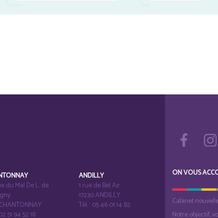
ON VOUS ACC
NTONNAY
ANDILLY
e du Mal De L. de
1 rue de Bel Air
igny
17230 ANDILLY
Cabinet nouvell
1 CHANTONNAY
Tél. : 05 46 01 14 82
 02 51 94 52 18
Notre objectif, v