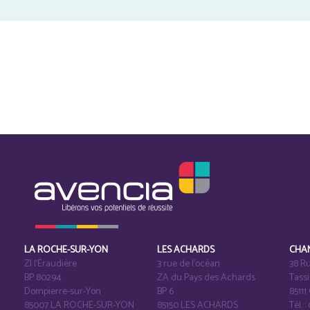
LA ROCHE-SUR-YON
LES ACHARDS
CHA
ZI l‘Éraudière
3 rue de l’océan
38 Ru
BP 80294
ZA du Pays des Achards
Tass
Dompierre-sur-Yon
BP 6
8511
85007 LA ROCHE-SUR-YON
85150 LES ACHARDS
Tél. :