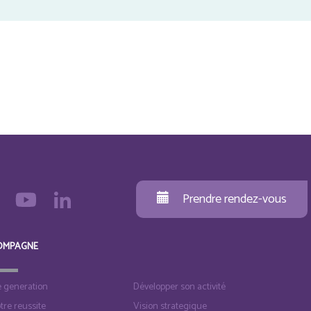
Prendre rendez-vous
OMPAGNE
e generation
Développer son activité
otre reussite
Vision strategique