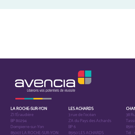
LA ROCHE-SUR-YON
LES ACHARDS
CHA
ZI l‘Éraudière
3 rue de l’océan
38 Ru
BP 80294
ZA du Pays des Achards
Tass
Dompierre-sur-Yon
BP 6
8511
85007 LA ROCHE-SUR-YON
85150 LES ACHARDS
Tél. :