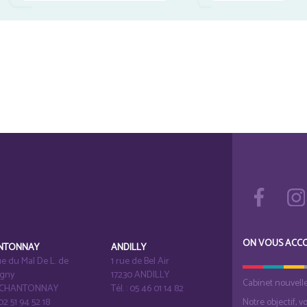
ON VOUS ACC
NTONNAY
ANDILLY
e du Mal De L. de
1 rue de Bel Air
igny
17230 ANDILLY
Cabinet nouvell
1 CHANTONNAY
Tél. : 05 46 01 14 82
 02 51 94 52 18
Notre objectif, v