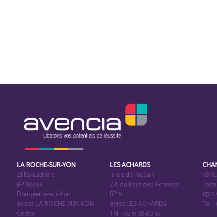
LA ROCHE-SUR-YON
LES ACHARDS
CHA
ZI l‘Éraudière
3 rue de l’océan
38 Ru
BP 80294
ZA du Pays des Achards
Tass
Dompierre-sur-Yon
BP 6
8511
85007 LA ROCHE-SUR-YON
85150 LES ACHARDS
Tél. :
Cedex
Tél. : 02 51 38 60 97