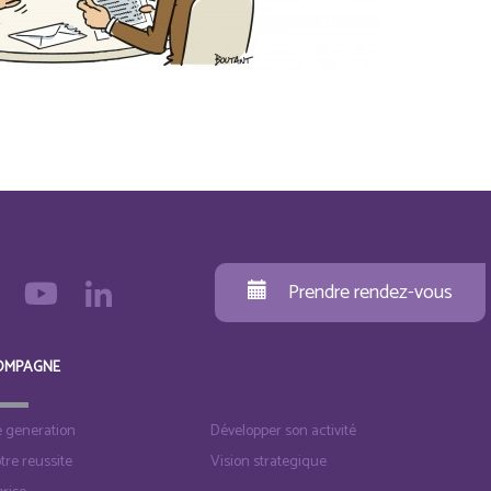
Prendre rendez-vous
OMPAGNE
e generation
Développer son activité
otre reussite
Vision strategique