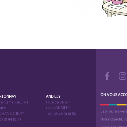
ON VOUS ACC
NTONNAY
ANDILLY
e du Mal De L. de
1 rue de Bel Air
igny
17230 ANDILLY
Cabinet nouvell
1 CHANTONNAY
Tél. : 05 46 01 14 82
 02 51 94 52 18
Notre objectif, v