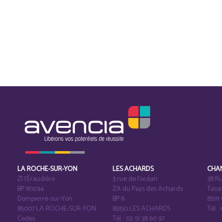
LA ROCHE-SUR-YON
LES ACHARDS
CHA
ZI l‘Éraudière
3 rue de l’océan
38 Ru
BP 80294
ZA du Pays des Achards
Tass
Dompierre-sur-Yon
BP 6
8511
85007 LA ROCHE-SUR-YON
85150 LES ACHARDS
Tél. :
Cedex
Tél. : 02 51 38 60 97