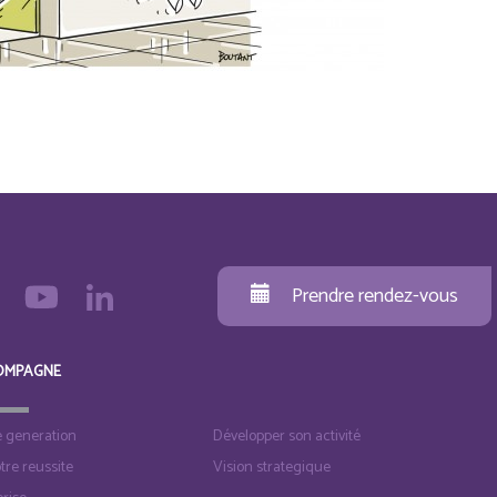
Prendre rendez-vous
OMPAGNE
e generation
Développer son activité
otre reussite
Vision strategique