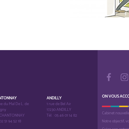
ON VOUS ACC
NTONNAY
ANDILLY
e du Mal De L. de
1 rue de Bel Air
igny
17230 ANDILLY
Cabinet nouvell
1 CHANTONNAY
Tél. : 05 46 01 14 82
 02 51 94 52 18
Notre objectif, v