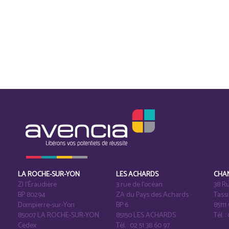
LA ROCHE-SUR-YON
LES ACHARDS
CHA
ZI l‘Éraudière
3 rue de l’océan
38 Ru
BP 80294
ZA du Pays des Achards
Tass
Dompierre-sur-Yon
BP 6
8511
85007 LA ROCHE-SUR-YON
85150 LES ACHARDS
Tél. :
Cedex
Tél. : 02 51 38 60 97