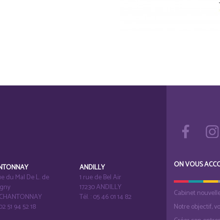
ON VOUS ACC
NTONNAY
ANDILLY
e du Mal De L. de
1 rue de Bel Air
igny
17230 ANDILLY
Cabinet nouvell
1 CHANTONNAY
Tél. : 05 46 01 14 82
 02 51 94 52 18
Notre objectif, v