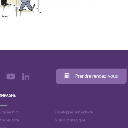
Prendre rendez-vous
OMPAGNE
e generation
Développer son activité
otre reussite
Vision strategique