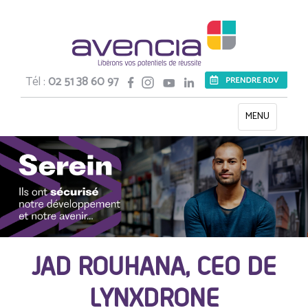
Tél :
02 51 38 60 97
Toggle
MENU
navigation
JAD ROUHANA, CEO DE
LYNXDRONE