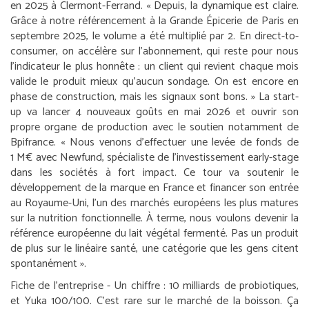
en 2025 à Clermont-Ferrand. «
Depuis, la dynamique est claire.
Grâce à notre référencement à la Grande Épicerie de Paris en
septembre 2025, le volume a été multiplié par 2. En direct-to-
consumer, on accélère sur l’abonnement, qui reste pour nous
l’indicateur le plus honnête : un client qui revient chaque mois
valide le produit mieux qu’aucun sondage. On est encore en
phase de construction, mais les signaux sont bons.
» La start-
up va lancer 4 nouveaux goûts en mai 2026 et ouvrir son
propre organe de production avec le soutien notamment de
Bpifrance. «
Nous venons d’effectuer une levée de fonds de
1 M€ avec Newfund, spécialiste de l’investissement early-stage
dans les sociétés à fort impact. Ce tour va soutenir le
développement de la marque en France et financer son entrée
au Royaume-Uni, l’un des marchés européens les plus matures
sur la nutrition fonctionnelle. À terme, nous voulons devenir la
référence européenne du lait végétal fermenté. Pas un produit
de plus sur le linéaire santé, une catégorie que les gens citent
spontanément
».
Fiche de l’entreprise
-
Un chiffre :
10 milliards de probiotiques,
et Yuka 100/100. C’est rare sur le marché de la boisson. Ça