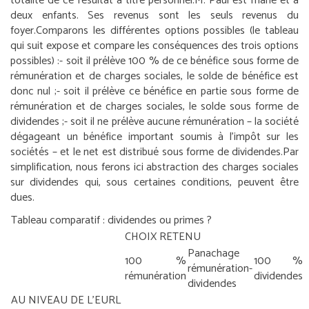
totalité de ce résultat à titre personnel.
M. Paul est marié et a
deux enfants. Ses revenus sont les seuls revenus du
foyer.
Comparons les différentes options possibles (le tableau
qui suit expose et compare les conséquences des trois options
possibles) :
- soit il prélève 100 % de ce bénéfice sous forme de
rémunération et de charges sociales, le solde de bénéfice est
donc nul ;
- soit il prélève ce bénéfice en partie sous forme de
rémunération et de charges sociales, le solde sous forme de
dividendes ;
- soit il ne prélève aucune rémunération – la société
dégageant un bénéfice important soumis à l’impôt sur les
sociétés – et le net est distribué sous forme de dividendes.
Par
simplification, nous ferons ici abstraction des charges sociales
sur dividendes qui, sous certaines conditions, peuvent être
dues.
Tableau comparatif : dividendes ou primes ?
CHOIX RETENU
Panachage
100 %
100 %
rémunération-
rémunération
dividendes
dividendes
AU NIVEAU DE L’EURL