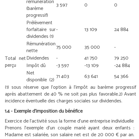
rémunération
3 597
0
0
(barème
progressif)
Prélèvement
forfaitaire sur
-
13 109
24 884
dividendes
(1)
Rémunération
75 000
35 000
-
nette
Dividendes
-
41 750
79 250
Total net
perçu
Impôt dû
-3 597
-13 109
-24 884
Net
71 403
63 641
54 366
disponible
(2)
(1) sous réserve que l’option à l’impôt au barème progressif
après abattement de 40 % ne soit pas plus favorable.
2) Avant
incidence éventuelle des charges sociales sur dividendes.
1.4 - Exemple d’imposition du bénéfice
Exercice de l’activité sous la forme d’une entreprise individuelle
Prenons l’exemple d’un couple marié ayant deux enfants :
Madame est salariée, son salaire net est de 20 000 € par an.