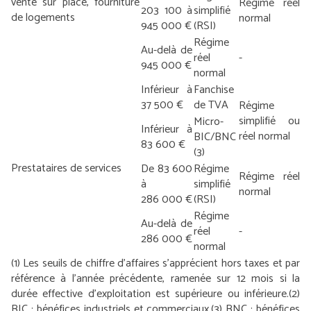
vente sur place, fourniture
Régime réel
203 100 à
simplifié
de logements
normal
945 000 €
(RSI)
Régime
Au-delà de
réel
-
945 000 €
normal
Inférieur à
Fanchise
37 500 €
de TVA
Régime
simplifié ou
Micro-
Inférieur à
réel normal
BIC/BNC
83 600 €
(3)
Prestataires de services
De 83 600
Régime
Régime réel
à
simplifié
normal
286 000 €
(RSI)
Régime
Au-delà de
réel
-
286 000 €
normal
(1) Les seuils de chiffre d’affaires s’apprécient hors taxes et par
référence à l’année précédente, ramenée sur 12 mois si la
durée effective d’exploitation est supérieure ou inférieure.
(2)
BIC : bénéfices industriels et commerciaux.
(3) BNC : bénéfices