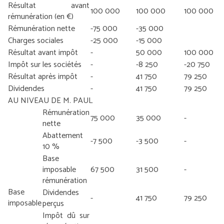
Résultat avant
100 000
100 000
100 000
rémunération (en €)
Rémunération nette
-75 000
-35 000
Charges sociales
-25 000
-15 000
Résultat avant impôt
-
50 000
100 000
Impôt sur les sociétés
-
-8 250
-20 750
Résultat après impôt
-
41 750
79 250
Dividendes
-
41 750
79 250
AU NIVEAU DE M. PAUL
Rémunération
75 000
35 000
-
nette
Abattement
-7 500
-3 500
-
10 %
Base
imposable
67 500
31 500
-
rémunération
Base
Dividendes
-
41 750
79 250
imposable
perçus
Impôt dû sur