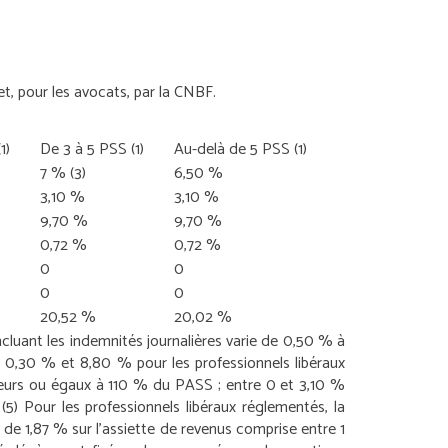
et, pour les avocats, par la CNBF.
(1)
De 3 à 5 PSS
(1)
Au-delà de 5 PSS
(1)
7 %
(3)
6,50 %
3,10 %
3,10 %
9,70 %
9,70 %
0,72 %
0,72 %
0
0
0
0
20,52 %
20,02 %
ncluant les indemnités journalières varie de 0,50 % à
e 0,30 % et 8,80 % pour les professionnels libéraux
ieurs ou égaux à 110 % du PASS ; entre 0 et 3,10 %
.
(5) Pour les professionnels libéraux réglementés, la
 de 1,87 % sur l’assiette de revenus comprise entre 1