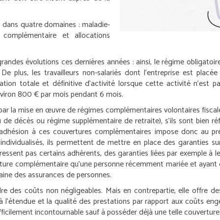
es dans quatre domaines : maladie-
t complémentaire et allocations
grandes évolutions ces dernières années : ainsi, le régime obligatoi
e plus, les travailleurs non-salariés dont l’entreprise est placé
ssation totale et définitive d’activité lorsque cette activité n’es
nviron 800 € par mois pendant 6 mois.
 par la mise en œuvre de régimes complémentaires volontaires fisc
u de décès ou régime supplémentaire de retraite), s’ils sont bien ré
 L’adhésion à ces couvertures complémentaires impose donc au pré
fs individualisés, ils permettent de mettre en place des garanties s
éressent pas certains adhérents, des garanties liées par exemple à le
ture complémentaire qu’une personne récemment mariée et ayant de 
aine des assurances de personnes.
des coûts non négligeables. Mais en contrepartie, elle offre des g
e à l’étendue et la qualité des prestations par rapport aux coûts eng
cilement incontournable sauf à posséder déjà une telle couverture d