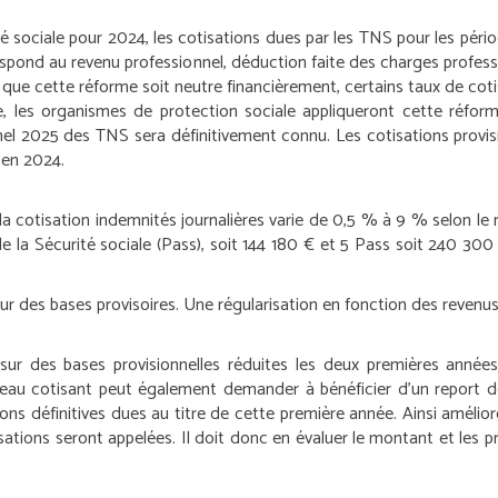
té sociale pour 2024, les cotisations dues par les TNS pour les péri
espond au revenu professionnel, déduction faite des charges professi
 que cette réforme soit neutre financièrement, certains taux de cot
 les organismes de protection sociale appliqueront cette réform
nnel 2025 des TNS sera définitivement connu. Les cotisations provi
 en 2024.
 la cotisation indemnités journalières varie de 0,5 % à 9 % selon le
e la Sécurité sociale (Pass), soit 144 180 € et 5 Pass soit 240 30
ur des bases provisoires. Une régularisation en fonction des revenus 
 sur des bases provisionnelles réduites les deux premières année
veau cotisant peut également demander à bénéficier d’un report d
s définitives dues au titre de cette première année. Ainsi améliore-
ations seront appelées. Il doit donc en évaluer le montant et les prov