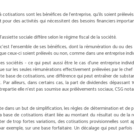
 cotisations sont les bénéfices de l’entreprise, qu’ils soient prélevés 
nt pour des activités qui nécessitent des besoins financiers importa
siette sociale diffère selon le régime fiscal de la société.
u, c’est l’ensemble de ses bénéfices, dont la rémunération du ou des g
que ceux-ci soient prélevés ou non, comme dans une entreprise indiv
les sociétés - ce qui peut aussi être le cas d’une entreprise individ
que sur les seules rémunérations effectivement prélevées par le chef d
te base de cotisations, une différence qui peut entraîner de substan
Par ailleurs, dans certains cas, la part de dividendes dépassant
trepartie elle n’est pas soumise aux prélèvements sociaux, CSG no
te dans un but de simplification, les règles de détermination et de p
a base de cotisations étant liée au montant du résultat ou de la r
er de trop fortes variations, des cotisations provisionnelles sont a
par exemple, sur une base forfaitaire. Un décalage qui peut parfois