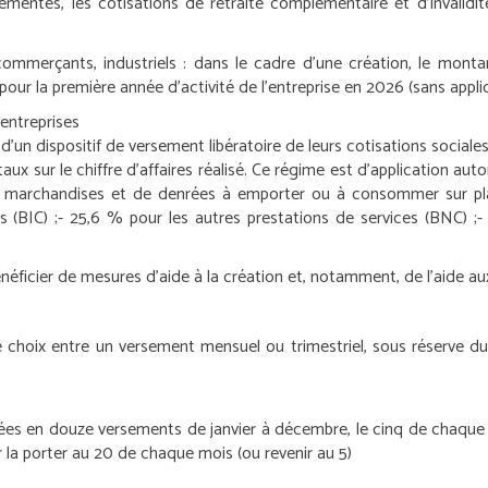
glementés, les cotisations de retraite complémentaire et d’invalid
 commerçants, industriels : dans le cadre d’une création, le monta
pour la première année d’activité de l’entreprise en 2026 (sans applic
-entreprises
’un dispositif de versement libératoire de leurs cotisations sociales.
x sur le chiffre d’affaires réalisé. Ce régime est d’application aut
de marchandises et de denrées à emporter ou à consommer sur pla
 (BIC) ;
- 25,6 % pour les autres prestations de services (BNC) ;
-
éficier de mesures d’aide à la création et, notamment, de l’aide aux
 le choix entre un versement mensuel ou trimestriel, sous réserve 
evées en douze versements de janvier à décembre, le cinq de chaque
r la porter au 20 de chaque mois (ou revenir au 5)