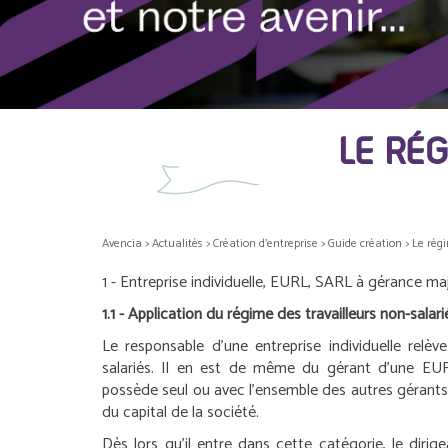
LE RÉG
Avencia
>
Actualités
>
Création d'entreprise
>
Guide création
>
Le régi
1 - Entreprise individuelle, EURL, SARL à gérance maj
1.1 - Application du régime des travailleurs non-salari
Le responsable d’une entreprise individuelle relèv
salariés. Il en est de même du gérant d’une EU
possède seul ou avec l’ensemble des autres gérants, 
du capital de la société.
Dès lors qu’il entre dans cette catégorie, le dirige