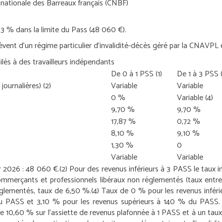
e nationale des Barreaux français (CNBF)
1,3 % dans la limite du Pass (48 060 €).
èvent d’un régime particulier d’invalidité-décès géré par la CNAVPL 
ilés à des travailleurs indépendants
De 0 à 1 PSS
(1)
De 1 à 3 PSS
 journalières)
(2)
Variable
Variable
0 %
Variable
(4)
9,70 %
9,70 %
17,87 %
0,72 %
8,10 %
9,10 %
1,30 %
0
Variable
Variable
ur 2026 : 48 060 €.
(2) Pour des revenus inférieurs à 3 PASS le taux i
commerçants et professionnels libéraux non réglementés (taux entr
réglementés, taux de 6,50 %.
(4) Taux de 0 % pour les revenus infér
du PASS et 3,10 % pour les revenus supérieurs à 140 % du PASS
de 10,60 % sur l’assiette de revenus plafonnée à 1 PASS et à un taux