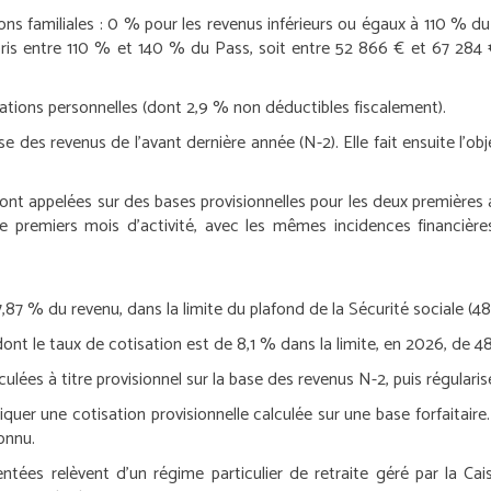
ons familiales
: 0 % pour les revenus inférieurs ou égaux à 110 % du 
ris entre 110 % et 140 % du Pass, soit entre 52 866 € et 67 284 €
tions personnelles (dont 2,9 % non déductibles fiscalement).
ase des revenus de l’avant dernière année (N-2). Elle fait ensuite l’o
 sont appelées sur des bases provisionnelles pour les deux premières
e premiers mois d’activité, avec les mêmes incidences financièr
7,87 % du revenu, dans la limite du plafond de la Sécurité sociale (
dont le taux de cotisation est de 8,1 % dans la limite, en 2026, de
ées à titre provisionnel sur la base des revenus N-2, puis régularisé
uer une cotisation provisionnelle calculée sur une base forfaitaire. C
onnu.
entées relèvent d’un régime particulier de retraite géré par la Cai