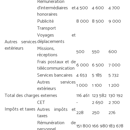
Rémunération
d’intermédiaires et
4 500
4 600
4 700
honoraires
Publicité
8 000
8 500
9 000
Transport
Voyages et
déplacements
Autres services
extérieurs
Missions,
500
550
600
réceptions
Frais postaux et de
6 000
6 500
7 000
télécommunication
Services bancaires
4 653
5 185
5 732
Autres services
1 000
1 100
1 200
extérieurs
Total des charges externes
116 461
123 582
130 192
CET
-
2 650
2 700
Impôts et taxes
Autres impôts et
228
250
276
taxes
Rémunération de
151 800
166 980
183 678
personnel