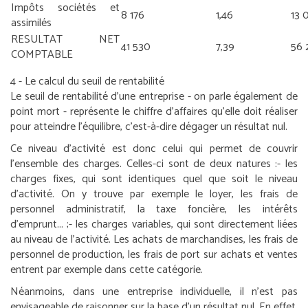
Impôts sociétés et
8 176
1,46
13 
assimilés
RESULTAT NET
41 530
7,39
56 
COMPTABLE
4 - Le calcul du seuil de rentabilité
Le seuil de rentabilité d’une entreprise - on parle également de
point mort - représente le chiffre d’affaires qu’elle doit réaliser
pour atteindre l’équilibre, c’est-à-dire dégager un résultat nul.
Ce niveau d’activité est donc celui qui permet de couvrir
l’ensemble des charges. Celles-ci sont de deux natures :
- les
charges fixes, qui sont identiques quel que soit le niveau
d’activité. On y trouve par exemple le loyer, les frais de
personnel administratif, la taxe foncière, les intérêts
d’emprunt... ;
- les charges variables, qui sont directement liées
au niveau de l’activité. Les achats de marchandises, les frais de
personnel de production, les frais de port sur achats et ventes
entrent par exemple dans cette catégorie.
Néanmoins, dans une entreprise individuelle, il n’est pas
envisageable de raisonner sur la base d’un résultat nul. En effet,