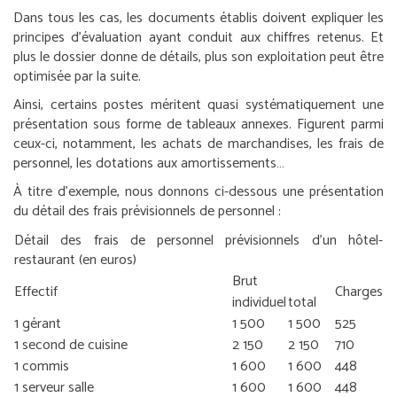
Dans tous les cas, les documents établis doivent expliquer les
principes d’évaluation ayant conduit aux chiffres retenus. Et
plus le dossier donne de détails, plus son exploitation peut être
optimisée par la suite.
Ainsi, certains postes méritent quasi systématiquement une
présentation sous forme de tableaux annexes. Figurent parmi
ceux-ci, notamment, les achats de marchandises, les frais de
personnel, les dotations aux amortissements…
À titre d’exemple, nous donnons ci-dessous une présentation
du détail des frais prévisionnels de personnel :
Détail des frais de personnel prévisionnels d’un hôtel-
restaurant (en euros)
Brut
Effectif
Charges
individuel
total
1 gérant
1 500
1 500
525
1 second de cuisine
2 150
2 150
710
1 commis
1 600
1 600
448
1 serveur salle
1 600
1 600
448