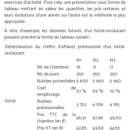
exercices d’activité. Pour cela, une présentation sous forme de
tableau mettant en valeur les quantités, les prix unitaires et
leurs évolutions d’une année sur l’autre est la méthode la plus
appropriée.
À titre d’exemple, les données futures d’un hôtel-restaurant
peuvent prendre la forme du tableau suivant :
Détermination du chiffre d’affaires prévisionnel d’un hôtel-
restaurant
N1
N2
N3
Nb de chambres
16
17
17
Nb de jours
350
350
350
Nuitées potentielles
5 600
5 950
5 950
Coef. de
67 %
69 %
70 %
remplissage
Hôtel
Nuitées
3 752
4 106
4 165
prévisionnelles
Prix TTC de la
46,91
47,96
49,00
chambre (en €)
Prix HT (en €)
42,65
43,60
44,55