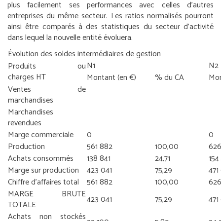
plus facilement ses performances avec celles d’autres
entreprises du même secteur. Les ratios normalisés pourront
ainsi être comparés à des statistiques du secteur d’activité
dans lequel la nouvelle entité évoluera.
Évolution des soldes intermédiaires de gestion
N1
N2
Produits ou
charges HT
Montant (en €)
% du CA
Mon
Ventes de
marchandises
Marchandises
revendues
Marge commerciale
0
0
Production
561 882
100,00
626
Achats consommés
138 841
24,71
154
Marge sur production
423 041
75,29
471
Chiffre d’affaires total
561 882
100,00
626
MARGE BRUTE
423 041
75,29
471
TOTALE
Achats non stockés