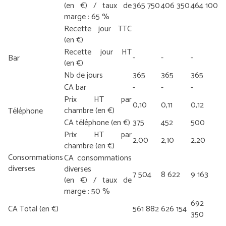
(en €) / taux de
365 750
406 350
464 100
marge : 65 %
Recette jour TTC
(en €)
Recette jour HT
-
-
-
Bar
(en €)
Nb de jours
365
365
365
CA bar
-
-
-
Prix HT par
0,10
0,11
0,12
chambre (en €)
Téléphone
CA téléphone (en €)
375
452
500
Prix HT par
2,00
2,10
2,20
chambre (en €)
Consommations
CA consommations
diverses
diverses
7 504
8 622
9 163
(en €) / taux de
marge : 50 %
692
CA Total (en €)
561 882
626 154
350