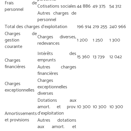
Frais de
Cotisations sociales
44 886
49 375
54 312
personnel
Autres charges de
personnel
Total des charges d’exploitation
196 914
219 255
240 966
Charges de
Charges diverses,
gestion
1 200
1 250
1 300
redevances
courante
Intérêts des
15 360
13 739
12 042
emprunts
Charges
financières
Autres charges
financières
Charges
Charges
exceptionnelles
exceptionnelles
diverses
Dotations aux
amort. et prov.
10 300
10 300
10 300
d’exploitation
Amortissements
et provisions
Autres dotations
aux amort. et