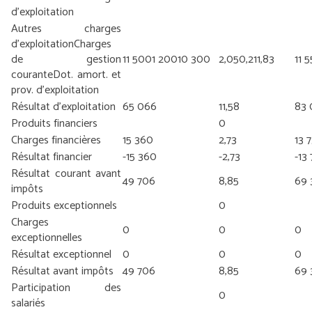
d’exploitation
Autres charges
d’exploitation
Charges
de gestion
11 500
1 200
10 300
2,05
0,21
1,83
11 
courante
Dot. amort. et
prov. d’exploitation
Résultat d’exploitation
65 066
11,58
83 
Produits financiers
0
Charges financières
15 360
2,73
13 
Résultat financier
-15 360
-2,73
-13
Résultat courant avant
49 706
8,85
69 
impôts
Produits exceptionnels
0
Charges
0
0
0
exceptionnelles
Résultat exceptionnel
0
0
0
Résultat avant impôts
49 706
8,85
69 
Participation des
0
salariés