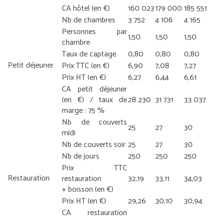
CA hôtel (en €)
160 023
179 000
185 551
Nb de chambres
3 752
4 106
4 165
Personnes par
1,50
1,50
1,50
chambre
Taux de captage
0,80
0,80
0,80
Petit déjeuner
Prix TTC (en €)
6,90
7,08
7,27
Prix HT (en €)
6,27
6,44
6,61
CA petit déjeuner
(en €) / taux de
28 230
31 731
33 037
marge : 75 %
Nb de couverts
25
27
30
midi
Nb de couverts soir
25
27
30
Nb de jours
250
250
250
Prix TTC
Restauration
restauration
32,19
33,11
34,03
+ boisson (en €)
Prix HT (en €)
29,26
30,10
30,94
CA restauration