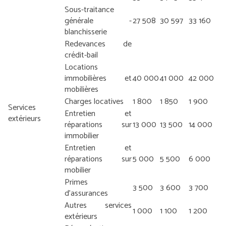
Sous-traitance
générale -
27 508
30 597
33 160
blanchisserie
Redevances de
crédit-bail
Locations
immobilières et
40 000
41 000
42 000
mobilières
Charges locatives
1 800
1 850
1 900
Services
Entretien et
extérieurs
réparations sur
13 000
13 500
14 000
immobilier
Entretien et
réparations sur
5 000
5 500
6 000
mobilier
Primes
3 500
3 600
3 700
d’assurances
Autres services
1 000
1 100
1 200
extérieurs