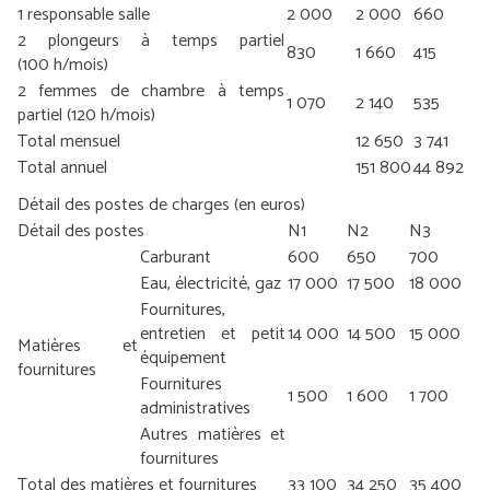
1 responsable salle
2 000
2 000
660
2 plongeurs à temps partiel
830
1 660
415
(100 h/mois)
2 femmes de chambre à temps
1 070
2 140
535
partiel (120 h/mois)
Total mensuel
12 650
3 741
Total annuel
151 800
44 892
Détail des postes de charges (en euros)
Détail des postes
N1
N2
N3
Carburant
600
650
700
Eau, électricité, gaz
17 000
17 500
18 000
Fournitures,
entretien et petit
14 000
14 500
15 000
Matières et
équipement
fournitures
Fournitures
1 500
1 600
1 700
administratives
Autres matières et
fournitures
Total des matières et fournitures
33 100
34 250
35 400