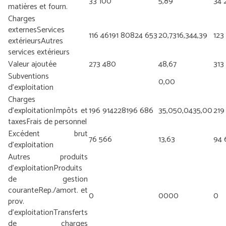
33 100
5,89
34 
matières et fourn.
Charges
externes
Services
116 461
91 808
24 653
20,73
16,34
4,39
123
extérieurs
Autres
services extérieurs
Valeur ajoutée
273 480
48,67
313
Subventions
0,00
d’exploitation
Charges
d’exploitation
Impôts et
196 914
228
196 686
35,05
0,04
35,00
219
taxes
Frais de personnel
Excédent brut
76 566
13,63
94 
d’exploitation
Autres produits
d’exploitation
Produits
de gestion
courante
Rep./amort. et
0
0
0
0
0
0
prov.
d’exploitation
Transferts
de charges