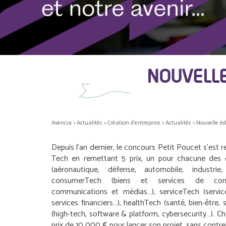
NOUVELLE
Avencia
>
Actualités
>
Création d'entreprise
>
Actualités
>
Nouvelle éd
Depuis l’an dernier, le concours Petit Poucet s’est r
Tech en remettant 5 prix, un pour chacune des c
(aéronautique, défense, automobile, industrie,
consumerTech (biens et services de conso
communications et médias…), serviceTech (service
services financiers…), healthTech (santé, bien-être,
(high-tech, software & platform, cybersecurity…). C
prix de 10 000 € pour lancer son projet, sans contre