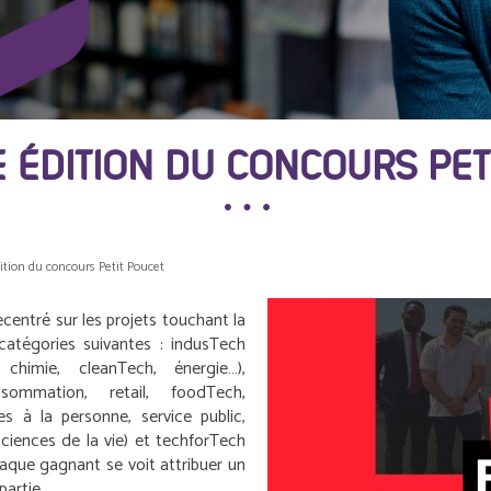
 ÉDITION DU CONCOURS PET
ition du concours Petit Poucet
ecentré sur les projets touchant la
atégories suivantes : indusTech
 chimie, cleanTech, énergie…),
mmation, retail, foodTech,
s à la personne, service public,
 sciences de la vie) et techforTech
haque gagnant se voit attribuer un
partie.