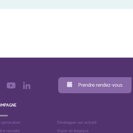
Prendre rendez-vous
OMPAGNE
e generation
Développer son activité
otre reussite
Vision strategique