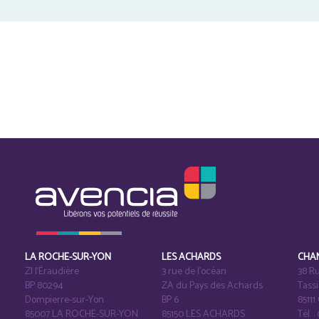
LA ROCHE-SUR-YON
LES ACHARDS
CHA
ZI l‘Éraudière
3 rue de l’océan
38 Ru
BP 80294
ZA du Pays des Achards
Tass
Dompierre-sur-Yon
BP 6
8511
85007 LA ROCHE-SUR-YON
85150 LES ACHARDS
Tél. :