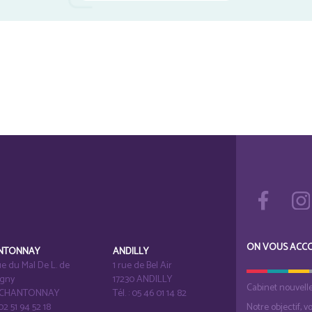
ON VOUS ACC
NTONNAY
ANDILLY
e du Mal De L. de
1 rue de Bel Air
igny
17230 ANDILLY
Cabinet nouvell
1 CHANTONNAY
Tél. : 05 46 01 14 82
 02 51 94 52 18
Notre objectif, v