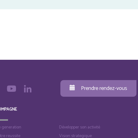
Prendre rendez-vous
OMPAGNE
e generation
Développer son activité
otre reussite
Vision strategique