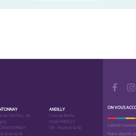
ON VOUS ACC
NTONNAY
ANDILLY
e du Mal De L. de
1 rue de Bel Air
igny
17230 ANDILLY
Cabinet nouvell
1 CHANTONNAY
Tél. : 05 46 01 14 82
 02 51 94 52 18
Notre objectif, v