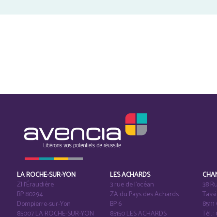
LA ROCHE-SUR-YON
LES ACHARDS
CHA
ZI l‘Éraudière
3 rue de l’océan
38 Ru
BP 80294
ZA du Pays des Achards
Tass
Dompierre-sur-Yon
BP 6
8511
85007 LA ROCHE-SUR-YON
85150 LES ACHARDS
Tél. :