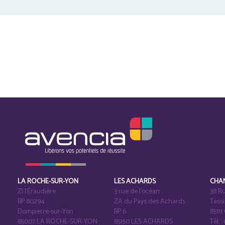
LA ROCHE-SUR-YON
LES ACHARDS
CHA
ZI l‘Éraudière
3 rue de l’océan
38 Ru
BP 80294
ZA du Pays des Achards
Tass
Dompierre-sur-Yon
BP 6
8511
85007 LA ROCHE-SUR-YON
85150 LES ACHARDS
Tél. :