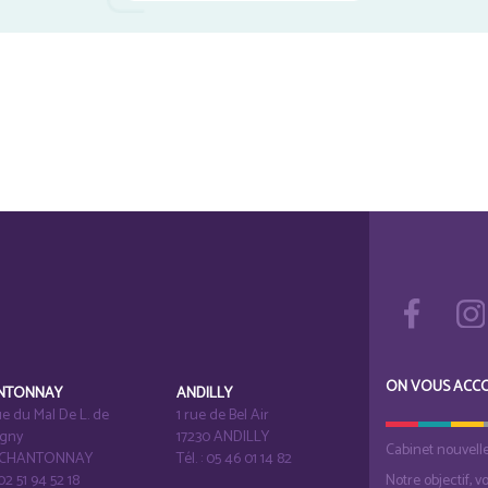
ON VOUS ACC
NTONNAY
ANDILLY
e du Mal De L. de
1 rue de Bel Air
igny
17230 ANDILLY
Cabinet nouvell
1 CHANTONNAY
Tél. : 05 46 01 14 82
 02 51 94 52 18
Notre objectif, v