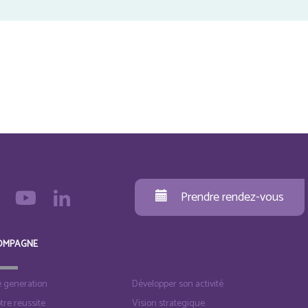
Prendre rendez-vous
OMPAGNE
e generation
Développer son activité
otre reussite
Vision strategique