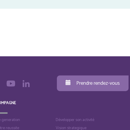
Prendre rendez-vous
OMPAGNE
e generation
Développer son activité
otre reussite
Vision strategique