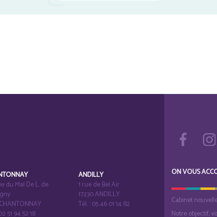
ON VOUS ACC
NTONNAY
ANDILLY
e du Mal De L. de
1 rue de Bel Air
igny
17230 ANDILLY
Cabinet nouvell
1 CHANTONNAY
Tél. : 05 46 01 14 82
 02 51 94 52 18
Notre objectif, v