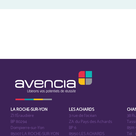
LA ROCHE-SUR-YON
LES ACHARDS
CHA
ZI l‘Éraudière
3 rue de l’océan
38 Ru
BP 80294
ZA du Pays des Achards
Tass
Dompierre-sur-Yon
BP 6
8511
85007 LA ROCHE-SUR-YON
85150 LES ACHARDS
Tél. :