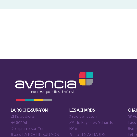
LA ROCHE-SUR-YON
LES ACHARDS
CHA
ZI l‘Éraudière
3 rue de l’océan
38 Ru
BP 80294
ZA du Pays des Achards
Tass
Dompierre-sur-Yon
BP 6
8511
85007 LA ROCHE-SUR-YON
85150 LES ACHARDS
Tél. :