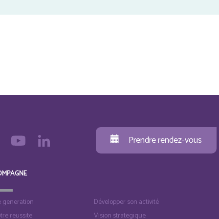
Prendre rendez-vous
OMPAGNE
e generation
Développer son activité
otre reussite
Vision strategique