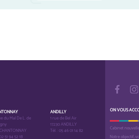
ON VOUS ACC
NTONNAY
ANDILLY
e du Mal De L. de
1 rue de Bel Air
igny
17230 ANDILLY
Cabinet nouvell
1 CHANTONNAY
Tél. : 05 46 01 14 82
 02 51 94 52 18
Notre objectif, v