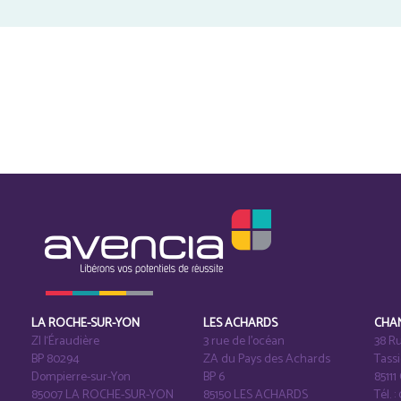
LA ROCHE-SUR-YON
LES ACHARDS
CHA
ZI l‘Éraudière
3 rue de l’océan
38 Ru
BP 80294
ZA du Pays des Achards
Tass
Dompierre-sur-Yon
BP 6
8511
85007 LA ROCHE-SUR-YON
85150 LES ACHARDS
Tél. :