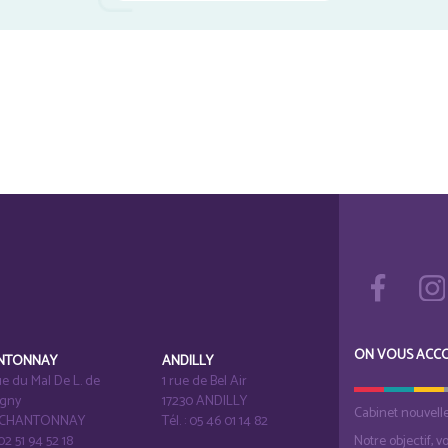
ON VOUS ACC
NTONNAY
ANDILLY
e du Mal De L. de
1 rue de Bel Air
igny
17230 ANDILLY
Cabinet nouvell
1 CHANTONNAY
Tél. : 05 46 01 14 82
 02 51 94 52 18
Notre objectif, v