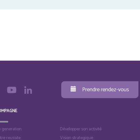
Prendre rendez-vous
OMPAGNE
e generation
Développer son activité
otre reussite
Vision strategique