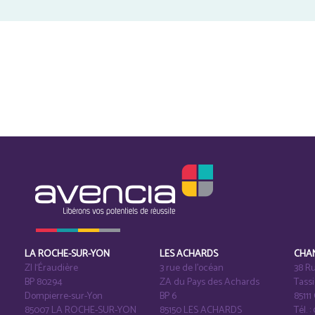
LA ROCHE-SUR-YON
LES ACHARDS
CHA
ZI l‘Éraudière
3 rue de l’océan
38 Ru
BP 80294
ZA du Pays des Achards
Tass
Dompierre-sur-Yon
BP 6
8511
85007 LA ROCHE-SUR-YON
85150 LES ACHARDS
Tél. :