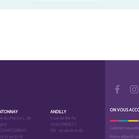
ON VOUS ACC
NTONNAY
ANDILLY
e du Mal De L. de
1 rue de Bel Air
igny
17230 ANDILLY
Cabinet nouvell
1 CHANTONNAY
Tél. : 05 46 01 14 82
 02 51 94 52 18
Notre objectif, v