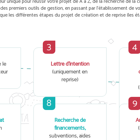
 unique pour réussir votre projet de A à Z, de la recherche de la cib
e des premiers outils de gestion, en passant par l’établissement de v
ue les différentes étapes du projet de création et de reprise (les é
3
4
 le
Lettre d'intention
teur
(uniquement en
reprise)
8
9
at
Recherche de
Au
n
financements,
subventions, aides