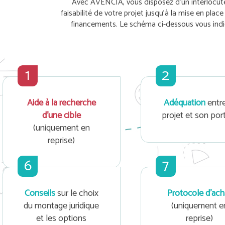
Avec AVENCIA, vous disposez d’un interlocuteur
faisabilité de votre projet jusqu’à la mise en plac
financements. Le schéma ci-dessous vous indiq
1
2
Aide à la recherche
Adéquation
entre
d'une cible
projet et son por
(uniquement en
reprise)
6
7
Conseils
sur le choix
Protocole d'ach
du montage juridique
(uniquement e
et les options
reprise)